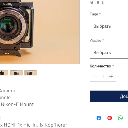
Цена
40,00 €
Tage
*
Выбрать
Woche
*
Выбрать
Количество
*
Camera
Доб
andle
x Nikon-F Mount
s
x HDMI, 1x Mic-In, 1x Kopfhörer