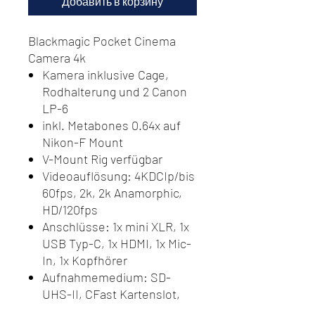
Добавить в корзину
Blackmagic Pocket Cinema
Camera 4k
Kamera inklusive Cage,
Rodhalterung und 2 Canon
LP-6
inkl. Metabones 0.64x auf
Nikon-F Mount
V-Mount Rig verfügbar
Videoauflösung: 4KDCIp/bis
60fps, 2k, 2k Anamorphic,
HD/120fps
Anschlüsse: 1x mini XLR, 1x
USB Typ-C, 1x HDMI, 1x Mic-
In, 1x Kopfhörer
Aufnahmemedium: SD-
UHS-II, CFast Kartenslot,
SSD (Über USB C Anschluss)