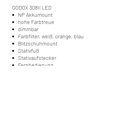
GODOX 308II LED
NP Akkumount
hohe Farbtreue
dimmbar
Farbfilter, weiß, orange, blau
Blitzschuhmount
Stativfuß
Stativaufstecker
Fernbedienung
Do Not Sell My Personal