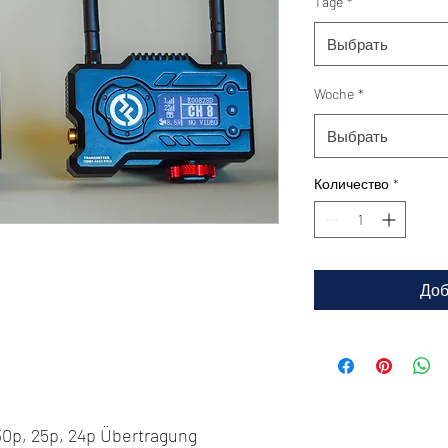
Tage
*
Выбрать
Woche
*
Выбрать
Количество
*
Доб
 30p, 25p, 24p Übertragung