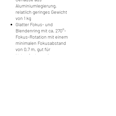
Aluminiumlegierung,
relatlich geringes Gewicht
von 1 kg
Glatter Fokus- und
Blendenring mit ca. 270°-
Fokus-Rotation mit einem
minimalen Fokusabstand
von 0,7 m, gut für
Nahaufnahmen im
Portraitformat. Stufenloses
Blenden-Design, bietet eine
reibungslose und nahtlose
Blendensteuerung von T2.9
bis T22.
EF Mount / Auf Anfrage auch
mit PL