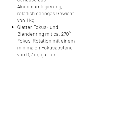
Aluminiumlegierung,
relatlich geringes Gewicht
von 1 kg
Glatter Fokus- und
Blendenring mit ca. 270°-
Fokus-Rotation mit einem
minimalen Fokusabstand
von 0,7 m, gut für
Nahaufnahmen im
Portraitformat. Stufenloses
Blenden-Design, bietet eine
reibungslose und nahtlose
Blendensteuerung von T2.9
bis T22.
EF Mount / Auf Anfrage auch
mit PL