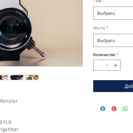
Tage
*
Выбрать
Woche
*
Выбрать
Количество
*
Доб
dfenster
 f1.9
ngefilter