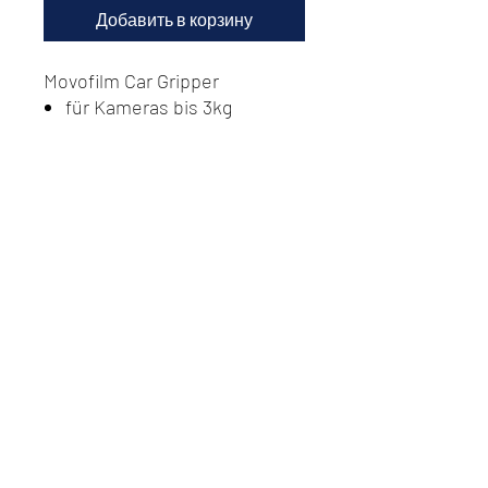
Добавить в корзину
Movofilm Car Gripper
für Kameras bis 3kg
Do Not Sell My Personal
Information
Datenschutz