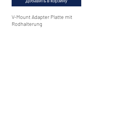
Добавить в корзину
V-Mount Adapter Platte mit
Rodhalterung
Do Not Sell My Personal
Information
Datenschutz