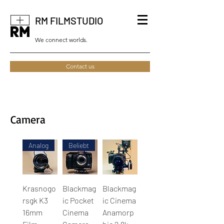
RM FILMSTUDIO
We connect worlds.
Contact us
Camera
Analog
Beliebt
Krasnogo
Blackmag
Blackmag
rsgk K3
ic Pocket
ic Cinema
16mm
Cinema
Anamorp