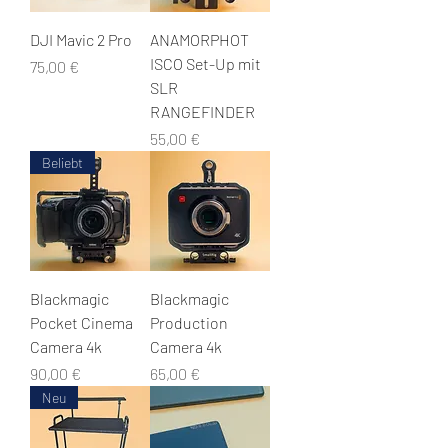
DJI Mavic 2 Pro
ANAMORPHOT
ISCO Set-Up mit
Цена
75,00 €
SLR
RANGEFINDER
Цена
55,00 €
Beliebt
Blackmagic
Blackmagic
Pocket Cinema
Production
Camera 4k
Camera 4k
Цена
Цена
90,00 €
65,00 €
Neu