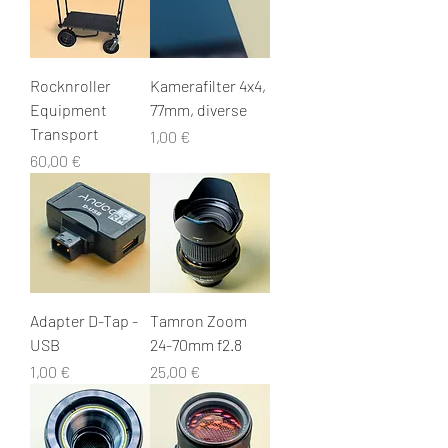
Rocknroller
Kamerafilter 4x4,
Equipment
77mm, diverse
Transport
Цена
1,00 €
Цена
60,00 €
Adapter D-Tap -
Tamron Zoom
USB
24-70mm f2.8
Цена
Цена
1,00 €
25,00 €